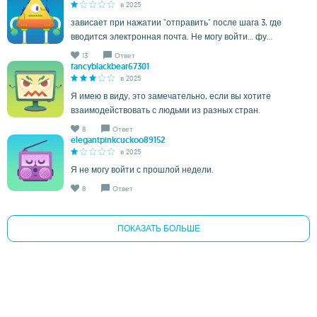
в 2025
зависает при нажатии "отправить" после шага 3, где
вводится электронная почта. Не могу войти... фу...
13
Ответ
fancyblackbear67301
в 2025
Я имею в виду, это замечательно, если вы хотите
взаимодействовать с людьми из разных стран.
8
Ответ
elegantpinkcuckoo89152
в 2025
Я не могу войти с прошлой недели.
8
Ответ
ПОКАЗАТЬ БОЛЬШЕ