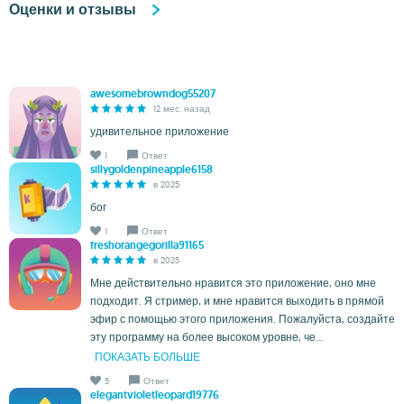
Оценки и отзывы
awesomebrowndog55207
12 мес. назад
удивительное приложение
1
Ответ
sillygoldenpineapple6158
в 2025
бог
1
Ответ
freshorangegorilla91165
в 2025
Мне действительно нравится это приложение, оно мне
подходит. Я стример, и мне нравится выходить в прямой
эфир с помощью этого приложения. Пожалуйста, создайте
эту программу на более высоком уровне, че...
ПОКАЗАТЬ БОЛЬШЕ
5
Ответ
elegantvioletleopard19776