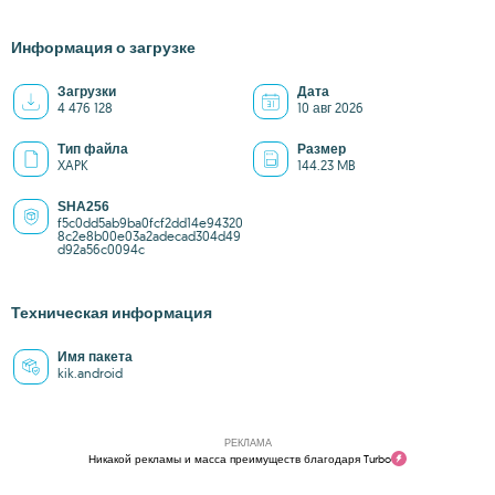
Информация о загрузке
Загрузки
Дата
4 476 128
10 авг 2026
Тип файла
Размер
XAPK
144.23 MB
SHA256
f5c0dd5ab9ba0fcf2dd14e94320
8c2e8b00e03a2adecad304d49
d92a56c0094c
Техническая информация
Имя пакета
kik.android
РЕКЛАМА
Никакой рекламы и масса преимуществ благодаря Turbo