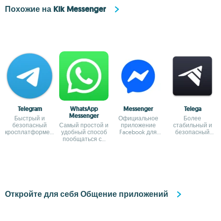
Похожие на Kik Messenger
Telegram
WhatsApp
Messenger
Telega
Messenger
Быстрый и
Официальное
Более
безопасный
Самый простой и
приложение
стабильный и
кросплатформенный
удобный способ
Facebook для
безопасный
мессенджер
пообщаться со
обмена
клиент Telegram
своими друзьями
сообщениями
Откройте для себя Общение приложений