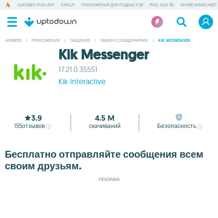
SUIKODEN STAR LEAP
CAPCUT
ПРИЛОЖЕНИЯ ДЛЯ ПОДКАСТОВ
PIXEL GUN 3D
WHERE WINDS MEET
ANDROID
/
ПРИЛОЖЕНИЯ
/
ОБЩЕНИЕ
/
ОБМЕН СООБЩЕНИЯМИ
/
KIK MESSENGER
Kik Messenger
17.21.0.35551
Kik Interactive
3.9
4.5 M
155
отзывов
скачиваний
Безопасность
Бесплатно отправляйте сообщения всем
своим друзьям.
РЕКЛАМА