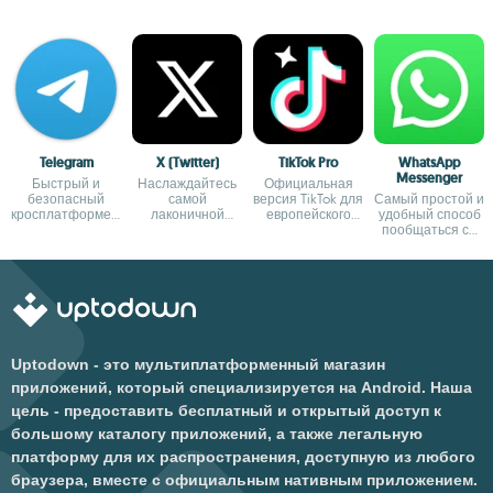
Telegram
X (Twitter)
TikTok Pro
WhatsApp
Messenger
Быстрый и
Наслаждайтесь
Официальная
безопасный
самой
версия TikTok для
Самый простой и
кросплатформенный
лаконичной
европейского
удобный способ
мессенджер
социальной
рынка
пообщаться со
медиаплатформой
своими друзьями
в мире
Uptodown - это мультиплатформенный магазин
приложений, который специализируется на Android. Наша
цель - предоставить бесплатный и открытый доступ к
большому каталогу приложений, а также легальную
платформу для их распространения, доступную из любого
браузера, вместе с официальным нативным приложением.